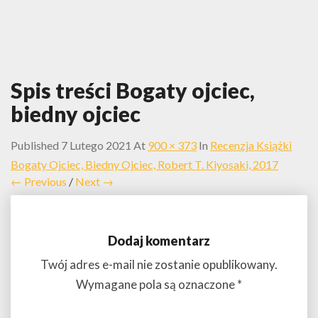
Spis treści Bogaty ojciec,
biedny ojciec
Published
7 Lutego 2021
At
900 × 373
In
Recenzja Książki
Bogaty Ojciec, Biedny Ojciec, Robert T. Kiyosaki, 2017
← Previous
/
Next →
Dodaj komentarz
Twój adres e-mail nie zostanie opublikowany.
Wymagane pola są oznaczone
*