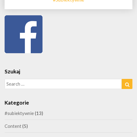
Szukaj
Search
Sea
for:
Kategorie
#subiektywnie
(13)
Content
(5)