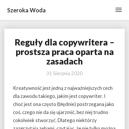
Szeroka Woda
Toggl
Navig
Reguły dla copywritera –
Reguły
dla
prostsza praca oparta na
copywritera
zasadach
–
prostsza
praca
31 Sierpnia 2020
oparta
na
Kreatywność jest jedną z najważniejszych cech
zasadach
dla zawodu takiego, jakim jest copywriter. I
choć jest ona często (błędnie) postrzegana jako
coś, czego nie da się ujarzmić, bez niej trudno
cokolwiek stworzyć. Dlatego niektórzy
zazgrzytają zębami, czytając, że nie tylko można