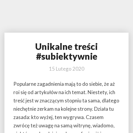
Unikalne treści
Unikalne
treści
#subiektywnie
#subiektywnie
15 Lutego 2020
Popularne zagadnienia mają to do siebie, że aż
roi się od artykułów na ich temat. Niestety, ich
treść jest w znaczącym stopniu ta sama, dlatego
niechętnie zerkam na kolejne strony. Działa tu
zasada: kto wyżej, ten wygrywa. Czasem
zwrócę też uwagę na samą witrynę, wiadomo,