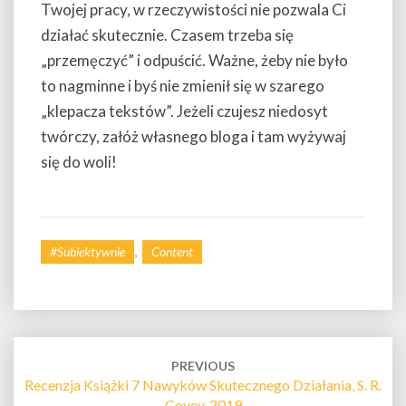
Twojej pracy, w rzeczywistości nie pozwala Ci
działać skutecznie. Czasem trzeba się
„przemęczyć” i odpuścić. Ważne, żeby nie było
to nagminne i byś nie zmienił się w szarego
„klepacza tekstów”. Jeżeli czujesz niedosyt
twórczy, załóż własnego bloga i tam wyżywaj
się do woli!
,
#subiektywnie
Content
Post
navigation
PREVIOUS
Recenzja Książki 7 Nawyków Skutecznego Działania, S. R.
Covey, 2019